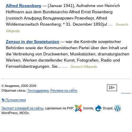
Alfred Rosenberg
— (Januar 1941), Aufnahme von Heinrich
Hoffmann aus dem Bundesarchiv Alfred Ernst Rosenberg
(russisch Альфред Вольдемарович Розенберг, Alfred
Woldemarowitsch Rosenberg; * 31. Dezember 1892jul …
Deutsch
Wikipedia
Zensur in der Sowjetunion
— war die Kontrolle sowjetischer
Behörden sowie der Kommunistischen Partei über den Inhalt und
die Verbreitung von Druckwerken, Musikstücken, dramaturgischen
Werken, Werken darstellender Kunst, Fotografien, Radio und
Fernsehübertragungen. Sie… …
Deutsch Wikipedia
© Академик, 2000-2026
18+
Обратная связь:
Техподдержка
,
Реклама на сайте
👣 Путешествия
Экспорт словарей на сайты
, сделанные на PHP,
Joomla,
Drupal,
WordPress, MODx.