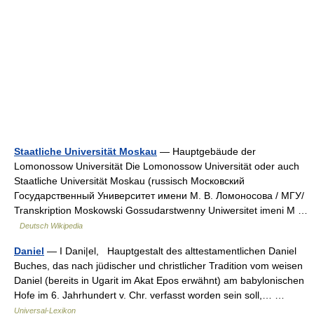
Staatliche Universität Moskau
— Hauptgebäude der
Lomonossow Universität Die Lomonossow Universität oder auch
Staatliche Universität Moskau (russisch Московский
Государственный Университет имени М. В. Ломоносова / МГУ/
Transkription Moskowski Gossudarstwenny Uniwersitet imeni M …
Deutsch Wikipedia
Daniel
— I Dani|el, Hauptgestalt des alttestamentlichen Daniel
Buches, das nach jüdischer und christlicher Tradition vom weisen
Daniel (bereits in Ugarit im Akat Epos erwähnt) am babylonischen
Hofe im 6. Jahrhundert v. Chr. verfasst worden sein soll,… …
Universal-Lexikon