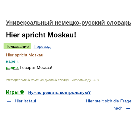
Универсальный немецко-русский словарь
Hier spricht Moskau!
Толкование
Перевод
Hier spricht Moskau!
нареч.
радио.
Говорит Москва!
Универсальный немецко-русский словарь
.
Академик.ру
.
2011
.
Игры ⚽
Нужно решить контрольную?
Hier ist faul
Hier stellt sich die Frage
nach